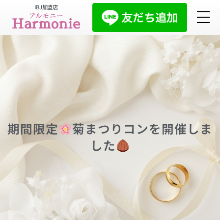
IBJ加盟店
アルモニー
Harmonie
期間限定
菊まつりコンを開催しま
した