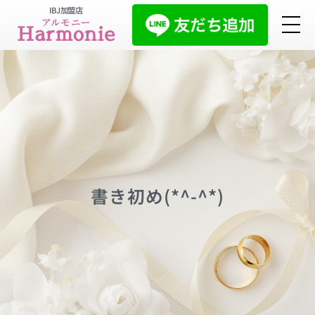
IBJ加盟店
アルモニー
Harmonie
書き初め(*^-^*)